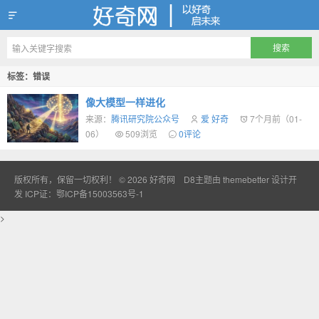
好奇网
标签：错误
像大模型一样进化
来源：
腾讯研究院公众号
爱 好奇
7个月前（01-
06）
509浏览
0评论
版权所有，保留一切权利！ © 2026
好奇网
D8主题由
themebetter
设计开
发
ICP证：鄂ICP备15003563号-1
>