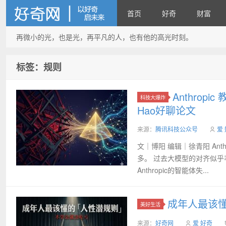
首页
好奇
财富
再微小的光，也是光，再平凡的人，也有他的高光时刻。
好奇网
标签：规则
Anthro
科技大爆炸
Hao好聊论文
来源：
腾讯科技公众号
爱
文｜博阳 编辑｜徐青阳 Anthr
多。 过去大模型的对齐似乎
Anthropic的智能体失...
成年人最该懂
美好生活
来源：
好奇网
爱 好奇