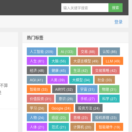
登录
热门标签
人工智能 (209)
AI (133)
交易 (88)
认知 (86)
人生 (81)
大脑 (56)
大语言模型 (49)
LLM (49)
经济 (48)
健康 (45)
生活 (42)
交易策略 (42)
AGI (41)
人类 (39)
大模型 (34)
社会 (33)
人不算
智能体 (33)
AI时代 (32)
宇宙 (31)
物理 (31)
是
价值投资 (31)
意识 (28)
手机 (27)
科学 (27)
学习 (24)
Google (24)
投资方法 (24)
人物 (24)
癌症 (23)
思维 (23)
投机原理 (23)
人体 (21)
范式 (21)
计算机 (20)
智能硬件 (19)