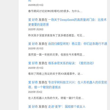
利
2025年2月10日
春节期间讨论封神2和哪吒2的很多，为什么…
爱 好奇
发表在
一场关于DeepSeek的高质量闭门会：比技术
更重要的是愿景
2025年1月29日
昨天除夕深度求索发布了其多模态模型，可见…
爱 好奇
发表在
自回归模型将死！杨立昆：你们这条路行不通
2025年1月15日
虽然是一篇一年前的文章，但放在今天看明显…
爱 好奇
发表在
维系亲密关系的秘诀：《爱的流动》
2025年1月10日
看到了网络上热议的关于燕XX离婚事件，这…
爱 好奇
发表在
专访宇树科技王兴兴：在人形机器人的巨变前
夜，做一个敏锐的谨慎派
2025年1月4日
在人形机器人大热的今天，转载一篇5个月前…
爱 好奇
发表在
走进“麦学”：围观那个疯女人