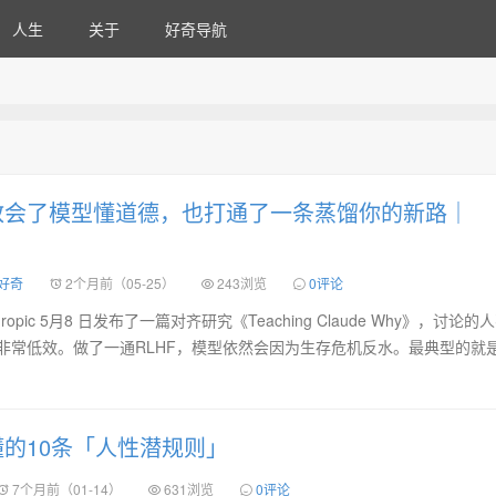
人生
关于
好奇导航
pic 教会了模型懂道德，也打通了一条蒸馏你的新路｜
 好奇
2个月前（05-25）
243浏览
0评论
opic 5月8 日发布了一篇对齐研究《Teaching Claude Why》，讨论的
非常低效。做了一通RLHF，模型依然会因为生存危机反水。最典型的就
的10条「人性潜规则」
7个月前（01-14）
631浏览
0评论