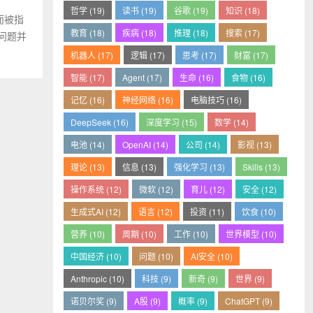
哲学 (19)
读书 (19)
谷歌 (19)
知识 (18)
而被指
教育 (18)
疾病 (18)
推理 (18)
搜索 (17)
问题并
机器人 (17)
逻辑 (17)
思考 (17)
财富 (17)
智能 (17)
Agent (17)
生命 (16)
食物 (16)
记忆 (16)
神经网络 (16)
电脑技巧 (16)
DeepSeek (16)
深度学习 (15)
数学 (14)
电池 (14)
OpenAI (14)
公司 (14)
影视 (13)
理论 (13)
信息 (13)
强化学习 (13)
Skills (13)
操作系统 (12)
微软 (12)
育儿 (12)
安全 (12)
生成式AI (12)
语言 (12)
投资 (11)
饮食 (10)
营养 (10)
周期 (10)
工作 (10)
世界模型 (10)
中国经济 (10)
问题 (10)
AI安全 (10)
Anthropic (10)
科技 (9)
新奇 (9)
世界 (9)
诺贝尔奖 (9)
A股 (9)
概率 (9)
ChatGPT (9)