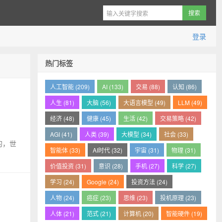
登录
热门标签
人工智能 (209)
AI (133)
交易 (88)
认知 (86)
人生 (81)
大脑 (56)
大语言模型 (49)
LLM (49)
经济 (48)
健康 (45)
生活 (42)
交易策略 (42)
AGI (41)
人类 (39)
大模型 (34)
社会 (33)
的，世
智能体 (33)
AI时代 (32)
宇宙 (31)
物理 (31)
价值投资 (31)
意识 (28)
手机 (27)
科学 (27)
学习 (24)
Google (24)
投资方法 (24)
人物 (24)
癌症 (23)
思维 (23)
投机原理 (23)
人体 (21)
范式 (21)
计算机 (20)
智能硬件 (19)