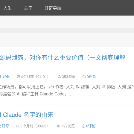
人生
关于
好奇导航
 Code源码泄露，对你有什么重要价值（一文彻底理解
爱 好奇
4个月前（04-01）
353浏览
0评论
景，都可以用上它。 ✍️ 作者: 大刘 📝 编辑: 大刘 🎨 排版: 大刘 是
 AI 编程工具 Claude Code，...
c 和 Claude 名字的由来
爱 好奇
5个月前（03-23）
722浏览
0评论