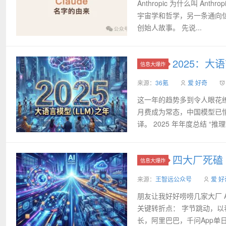
Anthropic 为什么叫 An
宇宙学和哲学，另一条通向信
创始人故事。 先说...
2025：大
信息大爆炸
来源：
36氪
爱 好奇
这一年的趋势多到令人眼花缭
月费成为常态，中国模型已悄然
译。 2025 年年度总结 “推理”
四大厂死磕 
信息大爆炸
来源：
王智远公众号
爱 好
朋友让我好好唠唠几家大厂 AI
关键转折点： 字节跳动，以春
长，阿里巴巴，千问App单日.