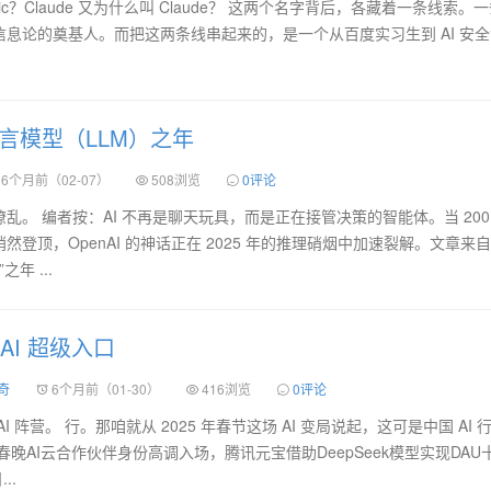
thropic？Claude 又为什么叫 Claude？ 这两个名字背后，各藏着一条线索。
息论的奠基人。而把这两条线串起来的，是一个从百度实习生到 AI 安
语言模型（LLM）之年
6个月前（02-07）
508浏览
0评论
乱。 编者按：AI 不再是聊天玩具，而是正在接管决策的智能体。当 200
登顶，OpenAI 的神话正在 2025 年的推理硝烟中加速裂解。文章来
之年 ...
AI 超级入口
奇
6个月前（01-30）
416浏览
0评论
 阵营。 行。那咱就从 2025 年春节这场 AI 变局说起，这可是中国 AI 
晚AI云合作伙伴身份高调入场，腾讯元宝借助DeepSeek模型实现DAU
..