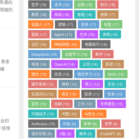
一条通向
哲学 (19)
读书 (19)
谷歌 (19)
知识 (18)
全领袖的
教育 (18)
疾病 (18)
推理 (18)
搜索 (17)
机器人 (17)
逻辑 (17)
思考 (17)
财富 (17)
智能 (17)
Agent (17)
生命 (16)
食物 (16)
记忆 (16)
神经网络 (16)
电脑技巧 (16)
DeepSeek (16)
深度学习 (15)
数学 (14)
 美金
电池 (14)
OpenAI (14)
公司 (14)
影视 (13)
自编
理论 (13)
信息 (13)
强化学习 (13)
Skills (13)
操作系统 (12)
微软 (12)
育儿 (12)
安全 (12)
生成式AI (12)
语言 (12)
投资 (11)
饮食 (10)
营养 (10)
周期 (10)
工作 (10)
世界模型 (10)
中国经济 (10)
问题 (10)
AI安全 (10)
行业的
Anthropic (10)
科技 (9)
新奇 (9)
世界 (9)
十倍增
诺贝尔奖 (9)
A股 (9)
概率 (9)
ChatGPT (9)