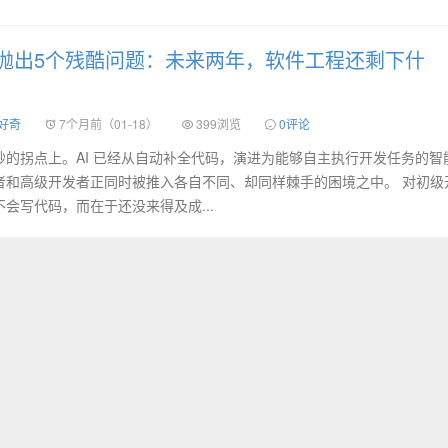
抛出5个残酷问题：未来两年，软件工程还剩下什
 好奇
7个月前（01-18）
399浏览
0评论
的拐点上。AI 已经从自动补全代码，演进为能够自主执行开发任务的智
者和高级开发者正同时被推入各自不同、却同样棘手的困境之中。 对初级
会写代码，而在于还没来得及成...