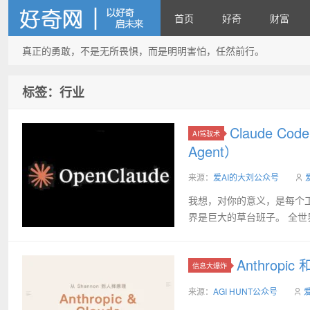
首页
好奇
财富
真正的勇敢，不是无所畏惧，而是明明害怕，任然前行。
好奇网
标签：行业
Claude
AI驾驭术
Agent）
来源：
爱AI的大刘公众号
我想，对你的意义，是每个工作场
界是巨大的草台班子。 全世界最强的
Anthropi
信息大爆炸
来源：
AGI HUNT公众号