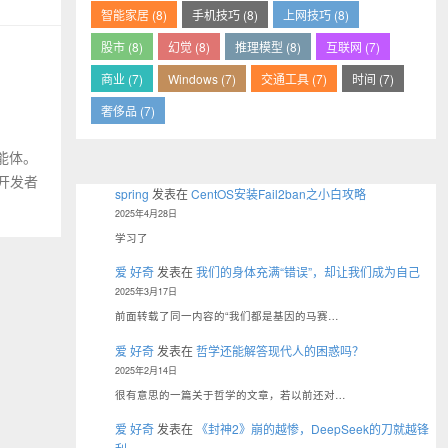
智能家居 (8)
手机技巧 (8)
上网技巧 (8)
股市 (8)
幻觉 (8)
推理模型 (8)
互联网 (7)
商业 (7)
Windows (7)
交通工具 (7)
时间 (7)
奢侈品 (7)
能体。
开发者
spring
发表在
CentOS安装Fail2ban之小白攻略
2025年4月28日
学习了
爱 好奇
发表在
我们的身体充满“错误”，却让我们成为自己
2025年3月17日
前面转载了同一内容的“我们都是基因的马赛…
爱 好奇
发表在
哲学还能解答现代人的困惑吗？
2025年2月14日
很有意思的一篇关于哲学的文章，若以前还对…
爱 好奇
发表在
《封神2》崩的越惨，DeepSeek的刀就越锋