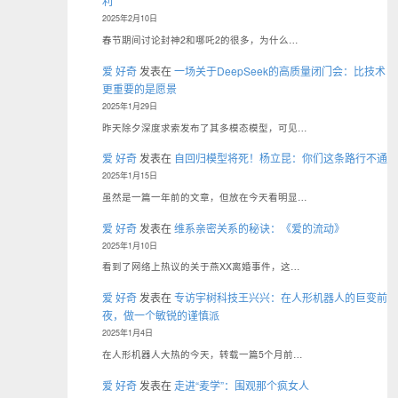
利
2025年2月10日
春节期间讨论封神2和哪吒2的很多，为什么…
爱 好奇
发表在
一场关于DeepSeek的高质量闭门会：比技术
更重要的是愿景
2025年1月29日
昨天除夕深度求索发布了其多模态模型，可见…
爱 好奇
发表在
自回归模型将死！杨立昆：你们这条路行不通
2025年1月15日
虽然是一篇一年前的文章，但放在今天看明显…
爱 好奇
发表在
维系亲密关系的秘诀：《爱的流动》
2025年1月10日
看到了网络上热议的关于燕XX离婚事件，这…
爱 好奇
发表在
专访宇树科技王兴兴：在人形机器人的巨变前
夜，做一个敏锐的谨慎派
2025年1月4日
在人形机器人大热的今天，转载一篇5个月前…
爱 好奇
发表在
走进“麦学”：围观那个疯女人