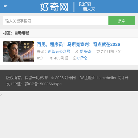
好奇网
标签：自动编程
再见，程序员！马斯克宣判：奇点就在2026
来源：
新智元公众号
爱 好奇
7个月前（01-
05）
403浏览
0评论
版权所有，保留一切权利！ © 2026
好奇网
D8主题由
themebetter
设计开
发
ICP证：鄂ICP备15003563号-1
>