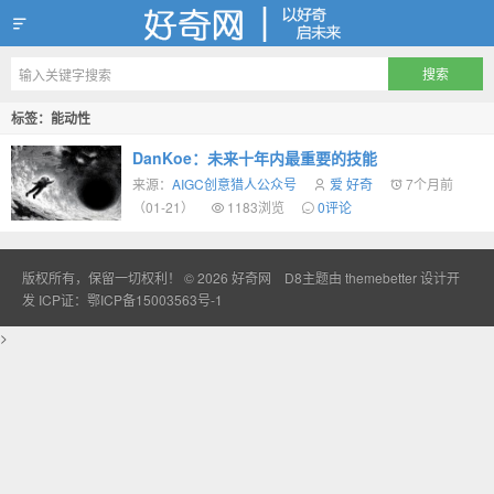
好奇网
标签：能动性
DanKoe：未来十年内最重要的技能
来源：
AIGC创意猎人公众号
爱 好奇
7个月前
（01-21）
1183浏览
0评论
版权所有，保留一切权利！ © 2026
好奇网
D8主题由
themebetter
设计开
发
ICP证：鄂ICP备15003563号-1
>