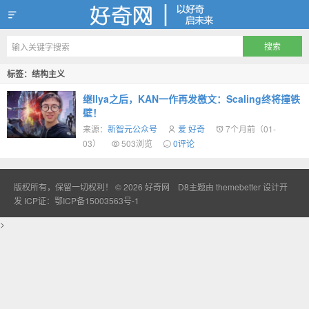
好奇网
标签：结构主义
继Ilya之后，KAN一作再发檄文：Scaling终将撞铁
壁！
来源：
新智元公众号
爱 好奇
7个月前（01-
03）
503浏览
0评论
版权所有，保留一切权利！ © 2026
好奇网
D8主题由
themebetter
设计开
发
ICP证：鄂ICP备15003563号-1
>