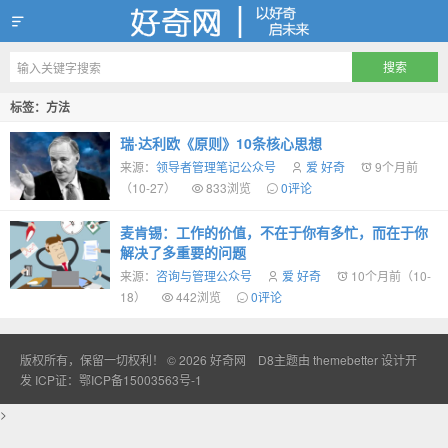
好奇网
标签：方法
瑞·达利欧《原则》10条核心思想
来源：
领导者管理笔记公众号
爱 好奇
9个月前
（10-27）
833浏览
0评论
麦肯锡：工作的价值，不在于你有多忙，而在于你
解决了多重要的问题
来源：
咨询与管理公众号
爱 好奇
10个月前（10-
18）
442浏览
0评论
版权所有，保留一切权利！ © 2026
好奇网
D8主题由
themebetter
设计开
发
ICP证：鄂ICP备15003563号-1
>