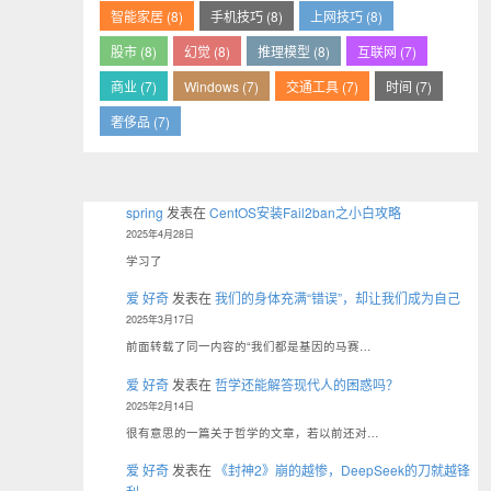
智能家居 (8)
手机技巧 (8)
上网技巧 (8)
股市 (8)
幻觉 (8)
推理模型 (8)
互联网 (7)
商业 (7)
Windows (7)
交通工具 (7)
时间 (7)
奢侈品 (7)
spring
发表在
CentOS安装Fail2ban之小白攻略
2025年4月28日
学习了
爱 好奇
发表在
我们的身体充满“错误”，却让我们成为自己
2025年3月17日
前面转载了同一内容的“我们都是基因的马赛…
爱 好奇
发表在
哲学还能解答现代人的困惑吗？
2025年2月14日
很有意思的一篇关于哲学的文章，若以前还对…
爱 好奇
发表在
《封神2》崩的越惨，DeepSeek的刀就越锋