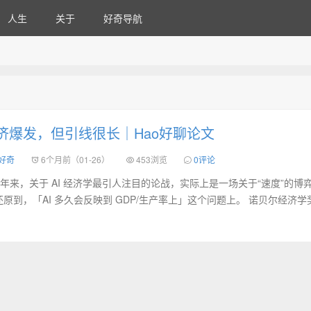
人生
关于
好奇导航
经济爆发，但引线很长｜Hao好聊论文
 好奇
6个月前（01-26）
453浏览
0评论
两年来，关于 AI 经济学最引人注目的论战，实际上是一场关于“速度”的博
原到，「AI 多久会反映到 GDP/生产率上」这个问题上。 诺贝尔经济学