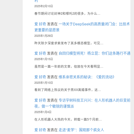
利
2025年2月10日
春节期间讨论封神2和哪吒2的很多，为什么…
爱 好奇
发表在
一场关于DeepSeek的高质量闭门会：比技术
更重要的是愿景
2025年1月29日
昨天除夕深度求索发布了其多模态模型，可见…
爱 好奇
发表在
自回归模型将死！杨立昆：你们这条路行不通
2025年1月15日
虽然是一篇一年前的文章，但放在今天看明显…
爱 好奇
发表在
维系亲密关系的秘诀：《爱的流动》
2025年1月10日
看到了网络上热议的关于燕XX离婚事件，这…
爱 好奇
发表在
专访宇树科技王兴兴：在人形机器人的巨变前
夜，做一个敏锐的谨慎派
2025年1月4日
在人形机器人大热的今天，转载一篇5个月前…
爱 好奇
发表在
走进“麦学”：围观那个疯女人