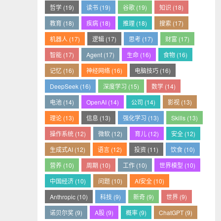
哲学 (19)
读书 (19)
谷歌 (19)
知识 (18)
教育 (18)
疾病 (18)
推理 (18)
搜索 (17)
机器人 (17)
逻辑 (17)
思考 (17)
财富 (17)
智能 (17)
Agent (17)
生命 (16)
食物 (16)
记忆 (16)
神经网络 (16)
电脑技巧 (16)
DeepSeek (16)
深度学习 (15)
数学 (14)
电池 (14)
OpenAI (14)
公司 (14)
影视 (13)
理论 (13)
信息 (13)
强化学习 (13)
Skills (13)
操作系统 (12)
微软 (12)
育儿 (12)
安全 (12)
生成式AI (12)
语言 (12)
投资 (11)
饮食 (10)
营养 (10)
周期 (10)
工作 (10)
世界模型 (10)
中国经济 (10)
问题 (10)
AI安全 (10)
Anthropic (10)
科技 (9)
新奇 (9)
世界 (9)
诺贝尔奖 (9)
A股 (9)
概率 (9)
ChatGPT (9)