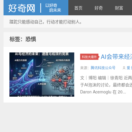
首页
好奇
财富
蹉跎只能感动自己，行动才能打动别人。
好奇网
标签：恐惧
AI会带来
科技大爆炸
来源：
腾讯科技公众号
爱
文｜博阳 编辑｜徐青阳 近
于AI泡沫的讨论，最终都会还
Daron Acemoglu 在 20...