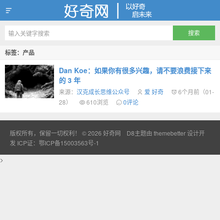
好奇网
标签：产品
Dan Koe：如果你有很多兴趣，请不要浪费接下来
的 3 年
来源：
汉克成长思维公众号
爱 好奇
6个月前（01-
28）
610浏览
0评论
版权所有，保留一切权利！ © 2026
好奇网
D8主题由
themebetter
设计开
发
ICP证：鄂ICP备15003563号-1
>